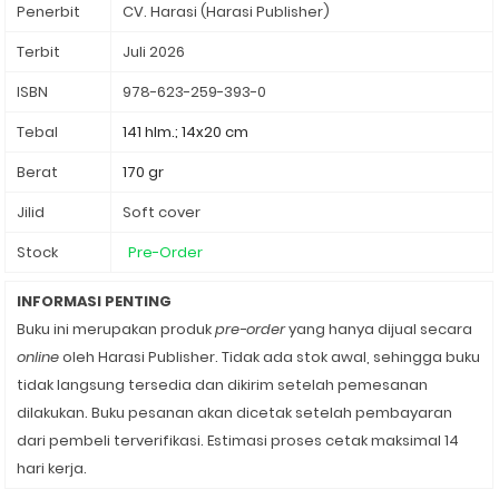
Penerbit
CV. Harasi (Harasi Publisher)
Terbit
Juli 2026
ISBN
978-623-259-393-0
Tebal
141 hlm.; 14x20 cm
Berat
170 gr
Jilid
Soft cover
Stock
Pre-Order
INFORMASI PENTING
Buku ini merupakan produk
pre-order
yang hanya dijual secara
online
oleh Harasi Publisher. Tidak ada stok awal, sehingga buku
tidak langsung tersedia dan dikirim setelah pemesanan
dilakukan. Buku pesanan akan dicetak setelah pembayaran
dari pembeli terverifikasi. Estimasi proses cetak maksimal 14
hari kerja.