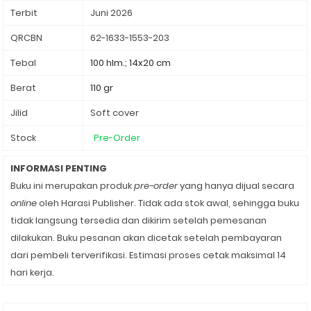
Terbit
Juni 2026
QRCBN
62-1633-1553-203
Tebal
100 hlm.; 14x20 cm
Berat
110 gr
Jilid
Soft cover
Stock
Pre-Order
INFORMASI PENTING
Buku ini merupakan produk
pre-order
yang hanya dijual secara
online
oleh Harasi Publisher. Tidak ada stok awal, sehingga buku
tidak langsung tersedia dan dikirim setelah pemesanan
dilakukan. Buku pesanan akan dicetak setelah pembayaran
dari pembeli terverifikasi. Estimasi proses cetak maksimal 14
hari kerja.