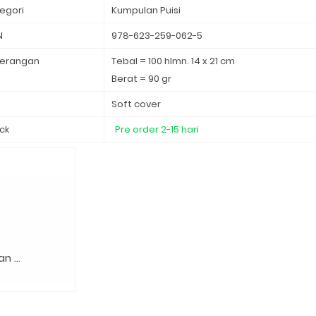
egori
Kumpulan Puisi
N
978-623-259-062-5
erangan
Tebal = 100 hlmn. 14 x 21 cm
Berat = 90 gr
d
Soft cover
ck
Pre order 2-15 hari
n … ⁣