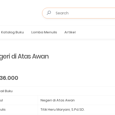
Katalog Buku
Lomba Menulis
Artikel
geri di Atas Awan
36.000
ail Buku
ul
Negeri di Atas Awan
⁣
ulis
Titik Heru Maryani, S.Pd.SD.