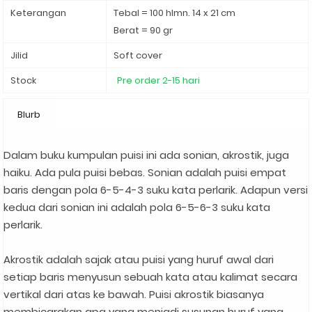
Keterangan
Tebal = 100 hlmn. 14 x 21 cm
Berat = 90 gr
Jilid
Soft cover
Stock
Pre order 2-15 hari
Blurb
Dalam buku kumpulan puisi ini ada sonian, akrostik, juga
haiku. Ada pula puisi bebas. Sonian adalah puisi empat
baris dengan pola 6-5-4-3 suku kata perlarik. Adapun versi
kedua dari sonian ini adalah pola 6-5-6-3 suku kata
perlarik.⁣
Akrostik adalah sajak atau puisi yang huruf awal dari
setiap baris menyusun sebuah kata atau kalimat secara
vertikal dari atas ke bawah. Puisi akrostik biasanya
membicarakan apa yang menjadi susunan huruf yang