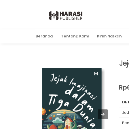
Beranda
Tentang Kami
Kirim Naskah
Jej
Rp
DET
Jud
Pen