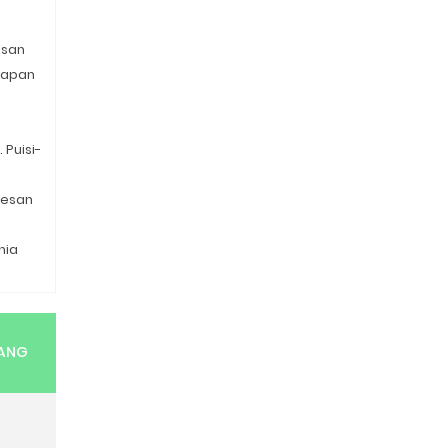
isan
gkapan
Puisi-
pesan
nia
RANG