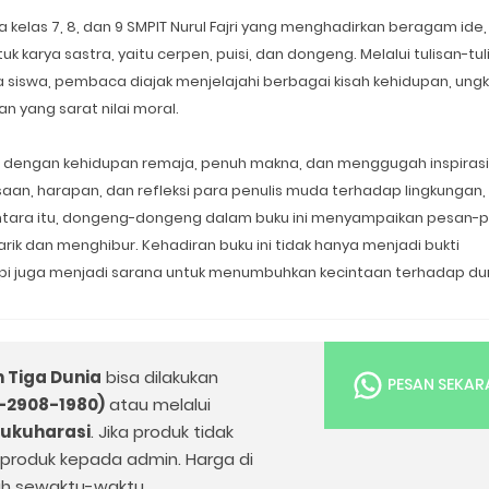
 kelas 7, 8, dan 9 SMPIT Nurul Fajri yang menghadirkan beragam ide,
uk karya sastra, yaitu cerpen, puisi, dan dongeng. Melalui tulisan-tul
ra siswa, pembaca diajak menjelajahi berbagai kisah kehidupan, un
 yang sarat nilai moral.
 dengan kehidupan remaja, penuh makna, dan menggugah inspirasi. 
saan, harapan, dan refleksi para penulis muda terhadap lingkungan,
mentara itu, dongeng-dongeng dalam buku ini menyampaikan pesan-
ik dan menghibur. Kehadiran buku ini tidak hanya menjadi bukti
etapi juga menjadi sarana untuk menumbuhkan kecintaan terhadap du
m Tiga Dunia
bisa dilakukan
PESAN SEKA
-2908-1980)
atau melalui
bukuharasi
. Jika produk tidak
k produk kepada admin. Harga di
h sewaktu-waktu.