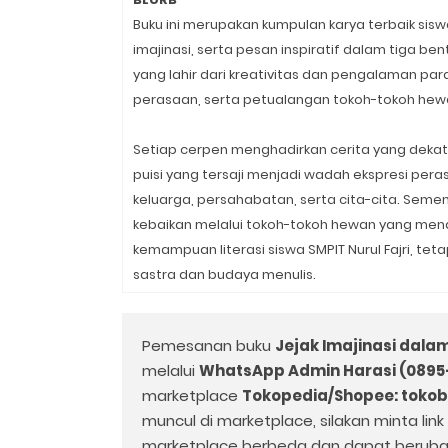
Buku ini merupakan kumpulan karya terbaik siswa
imajinasi, serta pesan inspiratif dalam tiga bent
yang lahir dari kreativitas dan pengalaman pa
perasaan, serta petualangan tokoh-tokoh hewan
Setiap cerpen menghadirkan cerita yang dekat
puisi yang tersaji menjadi wadah ekspresi pera
keluarga, persahabatan, serta cita-cita. Se
kebaikan melalui tokoh-tokoh hewan yang menar
kemampuan literasi siswa SMPIT Nurul Fajri, t
sastra dan budaya menulis.
Pemesanan buku
Jejak Imajinasi dala
melalui
WhatsApp Admin Harasi (0895
marketplace
Tokopedia/Shopee: toko
muncul di marketplace, silakan minta lin
marketplace berbeda dan dapat beruba