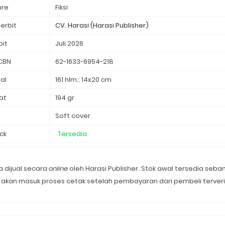
nre
Fiksi
erbit
bit
Juli 2026
CBN
62-1633-6954-218
al
161 hlm.; 14x20 cm
at
194 gr
d
Soft cover
ck
Tersedia
 dijual secara
online
oleh Harasi Publisher. Stok awal tersedia seba
akan masuk proses cetak setelah pembayaran dari pembeli terverif