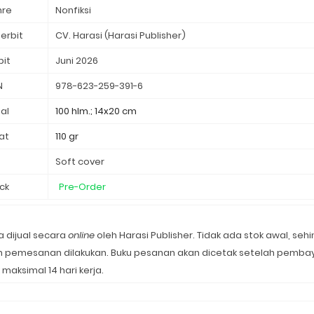
nre
Nonfiksi
erbit
CV. Harasi (Harasi Publisher)
bit
Juni 2026
N
978-623-259-391-6
al
100 hlm.; 14x20 cm
at
110 gr
d
Soft cover
ck
Pre-Order
 dijual secara
online
oleh Harasi Publisher. Tidak ada stok awal, seh
lah pemesanan dilakukan. Buku pesanan akan dicetak setelah pemba
 maksimal 14 hari kerja.