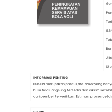
Ge
Pen
Ter
ISB
Teb
Ber
Jili
Sto
INFORMASI PENTING
Buku ini merupakan produk
pre-order
yang hanya
buku tidak langsung tersedia dan dikirim sete
dari pembeli terverifikasi. Estimasi proses cetak
BLURB