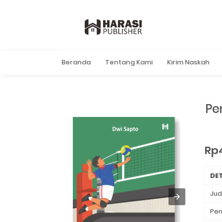
Beranda
Tentang Kami
Kirim Naskah
Pe
Rp
DET
Jud
Pen