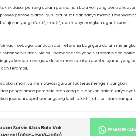
knik dasar penting dalam permainan bola voli yang perlu dikuasai
m proses pembelajaran, guru dituntut tidak hanya mampu menyamp
belajaran yang efektif, kreatif, dan menyenangkan agar tujuan
oli
hadir sebagai panduan dan referensi bagi guru dalam meningka
 teknik servis atas. Melalui pembahasan yang sistematis dan aplikat
ingnya kompetensi guru dalam menciptakan pembelajaran yang b
 dan terampil.
 diharapkan mampu memotivasi guru untuk terus mengembangkan
as, dan pengalaman pembelajaran yang dituangkan dalam karya nyat
kan jasmani dapat berlangsung lebih efektif, efisien, dan mampu
an Servis Atas Bola Voli
PESAN SEKA
Harasi (0895-2908-1980)