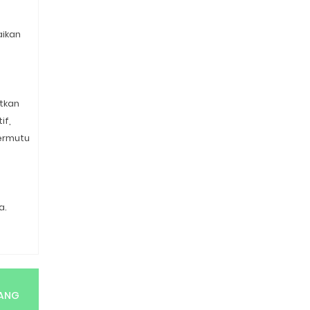
aikan
tkan
if,
ermutu
a.
RANG