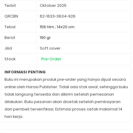
Terbit
Oktober 2025
QRCBN
62-1633-3834-926
Tebal
158 hlm.; 14x20 cm
Berat
190 gr
Jilid
Soft cover
Stock
Pre-Order
INFORMASI PENTING
Buku ini merupakan produk
pre-order
yang hanya dijual secara
online
oleh Harasi Publisher. Tidak ada stok awal, sehingga buku
tidak langsung tersedia dan dikirim setelah pemesanan
dilakukan. Buku pesanan akan dicetak setelah pembayaran
dari pembeli terverifikasi. Estimasi proses cetak maksimal 14
hari kerja.