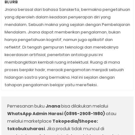
BLURB
Jnana berasal dari bahasa Sanskerta, bermakna pengetahuan
yang diperoleh dalam keadaan penyerapan diri yang
mendalam. Sebuah makna yang sejalan dengan Pembelajaran
Mendalam. Jnana dapat memberikan pengalaman, bukan
hanya pengetahuan kognitif, namun juga aplikatif dan
reflektif. Di tengah gempuran teknologi dan merebaknya
kecerdasan artifisial, penerbitan antologi puisi ini
membangkitkan kembali ruang intelektual. Ruang di mana
proses berpikir hadir, meracik pengamatan menjadi sebuah
hidangan sastra yang bermakna. Hal ini sejalan dengan
tahapan pengalaman belajar yaitu merefleksi.
Pemesanan buku
Jnana
bisa dilakukan melalui
WhatsApp Admin Harasi (0895-2908-1980)
atau
melalui marketplace
Tokopedia/Shopee:
tokobukuharasi
. Jika produk tidak muncul di