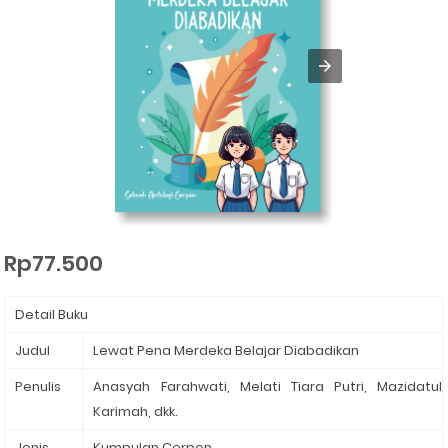
Rp77.500
Detail Buku
Judul
Lewat Pena Merdeka Belajar Diabadikan
Penulis
Anasyah Farahwati, Melati Tiara Putri, Mazidatul
Karimah, dkk.
Jenis
Kumpulan Cerpen