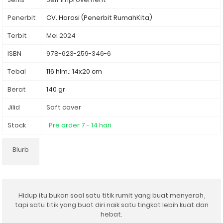
Penerbit
Terbit
Mei 2024
ISBN
978-623-259-346-6
Tebal
116 hlm.; 14x20 cm
Berat
140 gr
Jilid
Soft cover
Stock
Pre order 7 - 14 hari
Blurb
Hidup itu bukan soal satu titik rumit yang buat menyerah,
tapi satu titik yang buat diri naik satu tingkat lebih kuat dan
hebat.