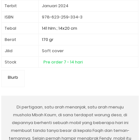
Terbit
Januari 2024
ISBN
978-623-259-334-3
Tebal
141 hlm.; 14x20 cm
Berat
170 gr
Jilid
Soft cover
Stock
Pre order 7 - 14 hari
Blurb
Di pertigaan, satu arah menanjak, satu arah menuju
mushola Mbah Kaum, di
sana terdapat warung desa, di
depannya berhenti sebuah mobil yang beberapa hari ini
membuat tanda tanya besar di kepala Faqih dan teman-
temannya. Selain pernah hampir menabrak Fendy, mobil itu