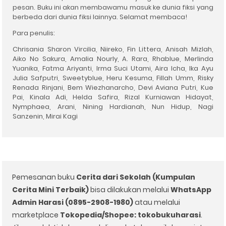
pesan. Buku ini akan membawamu masuk ke dunia fiksi yang
berbeda dari dunia fiksi lainnya. Selamat membaca!
Para penulis:
Chrisania Sharon Vircilia, Niireko, Fin Littera, Anisah Mizlah,
Aiko No Sakura, Amalia Nourly, A. Rara, Rhablue, Merlinda
Yuanika, Fatma Ariyanti, Irma Suci Utami, Aira Icha, Ika Ayu
Julia Safputri, Sweetyblue, Heru Kesuma, Fillah Umm, Risky
Renada Rinjani, Bem Wiezhanarcho, Devi Aviana Putri, Kue
Pai, Kinala Adi, Helda Safira, Rizal Kurniawan Hidayat,
Nymphaea, Arani, Nining Hardianah, Nun Hidup, Nagi
Sanzenin, Mirai Kagi
Pemesanan buku
Cerita dari Sekolah (Kumpulan
Cerita Mini Terbaik)
bisa dilakukan melalui
WhatsApp
Admin Harasi (0895-2908-1980)
atau melalui
marketplace
Tokopedia/Shopee: tokobukuharasi
.