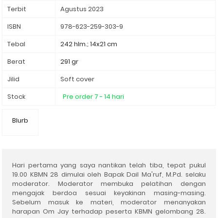
Terbit
Agustus 2023
ISBN
978-623-259-303-9
Tebal
242 hlm.; 14x21 cm
Berat
291 gr
Jilid
Soft cover
Stock
Pre order 7 - 14 hari
Blurb
Hari pertama yang saya nantikan telah tiba, tepat pukul
19.00 KBMN 28 dimulai oleh Bapak Dail Ma'ruf, M.Pd
.
selaku
moderator. Moderator membuka pelatihan dengan
mengajak berdoa sesuai keyakinan masing-masing.
Sebelum masuk ke materi
,
moderator menanyakan
harapan Om Jay terhadap peserta KBMN gelombang 28.