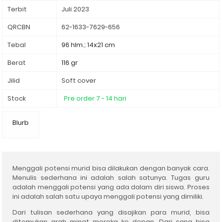
Terbit
Juli 2023
QRCBN
62-1633-7629-656
Tebal
96 hlm.; 14x21 cm
Berat
116 gr
Jilid
Soft cover
Stock
Pre order 7 - 14 hari
Blurb
Menggali potensi murid bisa dilakukan dengan banyak cara.
Menulis sederhana ini adalah salah satunya. Tugas guru
adalah menggali potensi yang ada dalam diri siswa. Proses
ini adalah salah satu upaya menggali potensi yang dimiliki.
Dari tulisan sederhana yang disajikan para murid, bisa
ditemukan arah minat mereka ke
depan. Dari sana bisa