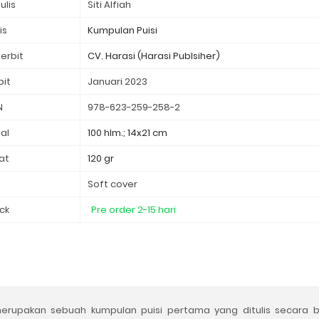
ulis
Siti Alfiah
is
Kumpulan Puisi
erbit
CV. Harasi (Harasi Publsiher)
bit
Januari 2023
N
978-623-259-258-2
al
100 hlm.; 14x21 cm
at
120 gr
d
Soft cover
ck
Pre order 2-15 hari
erupakan sebuah
kumpulan puisi pertama yang ditulis secara 