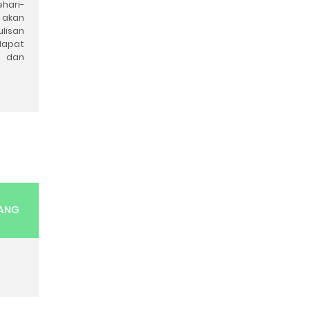
hari-
 akan
lisan
dapat
n dan
RANG