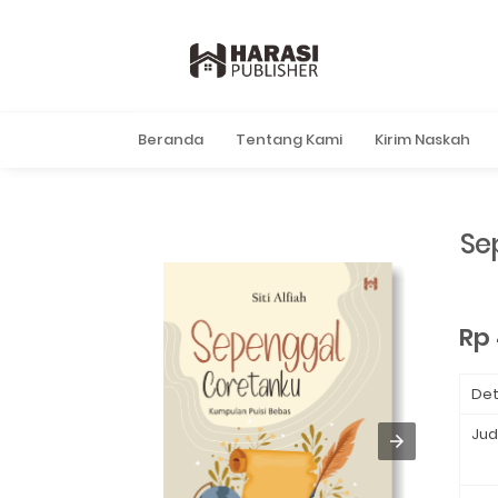
Beranda
Tentang Kami
Kirim Naskah
Se
Rp
Det
Jud