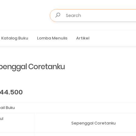
Katalog Buku
Lomba Menulis
Artikel
penggal Coretanku
 44.500
ail Buku
ul
Sepenggal Coretanku