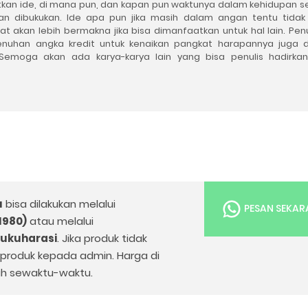
kan ide, di mana
pun, dan kapan
pun waktunya dalam kehidupan se
an dibukukan. Ide apa
pun jika masih dalam angan tentu tidak
t akan lebih bermakna jika bisa dimanfaatkan untuk hal lain.
Penu
enuhan angka kredit untuk kenaikan pangkat harapannya juga 
emoga akan ada karya-karya lain yang bisa penulis hadirka
u
bisa dilakukan melalui
PESAN SEKA
1980)
atau melalui
bukuharasi
. Jika produk tidak
k produk kepada admin. Harga di
h sewaktu-waktu.