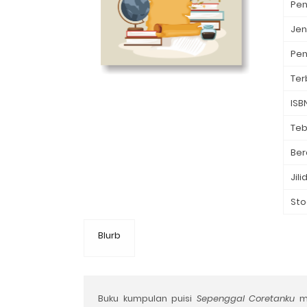
Pen
Jen
Pen
Ter
ISB
Teb
Ber
Jili
Sto
Blurb
Buku kumpulan puisi
Sepenggal Coretanku
m