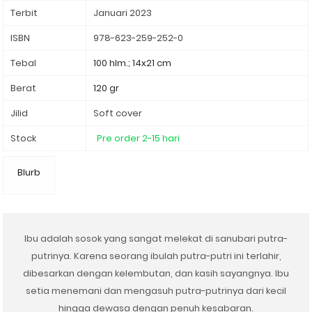
Terbit
Januari 2023
ISBN
978-623-259-252-0
Tebal
100 hlm.; 14x21 cm
Berat
120 gr
Jilid
Soft cover
Stock
Pre order 2-15 hari
Blurb
Ibu adalah sosok yang sangat melekat di sanubari putra-
putrinya. Karena seorang ibulah putra-putri ini terlahir,
dibesarkan dengan kelembutan, dan kasih sayangnya. Ibu
setia menemani dan mengasuh putra-putrinya dari kecil
hingga dewasa dengan penuh kesabaran.