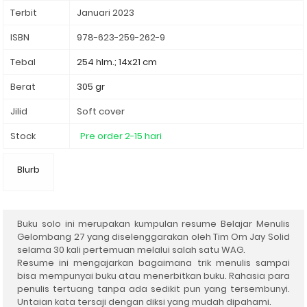
Terbit
Januari 2023
ISBN
978-623-259-262-9
Tebal
254 hlm.; 14x21 cm
Berat
305 gr
Jilid
Soft cover
Stock
Pre order 2-15 hari
Blurb
Buku solo ini merupakan kumpulan resume Belajar Menulis
Gelombang 27 yang diselenggarakan oleh Tim Om Jay Solid
selama 30 kali pertemuan melalui salah satu WAG.
Resume ini mengajarkan bagaimana trik menulis sampai
bisa mempunyai buku atau menerbitkan buku. Rahasia para
penulis tertuang tanpa ada sedikit
pun yang tersembunyi.
Untaian kata tersaji dengan diksi yang mudah dipahami.