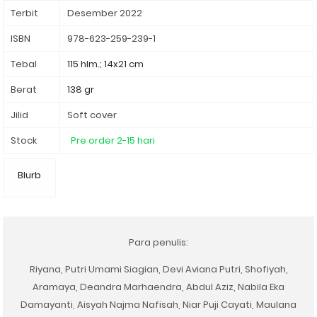
Terbit
Desember 2022
ISBN
978-623-259-239-1
Tebal
115 hlm.; 14x21 cm
Berat
138 gr
Jilid
Soft cover
Stock
Pre order 2-15 hari
Blurb
Para penulis:
Riyana, Putri Umami Siagian,
Devi Aviana Putri
,
Shofiyah
,
Aramaya
,
Deandra Marhaendra
,
Abdul Aziz
,
Nabila Eka
Damayanti
,
Aisyah Najma Nafisah
,
Niar Puji Cayati
,
Maulana