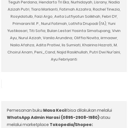
Teguh Perdana
,
Hendarto Tri Eka
,
Nurhidayah
,
Lisrany
,
Nadia
Azizah Putri
,
Tiara Marlianti
,
Fatimah Azzahra
, Rachel Tinezia,
Rosyidatulb
, Faizi Argo,
Avita Lutfiyatun Solikhah
,
Febri DY
,
Primarani M
.
P.
, Nurul Fatimah, Lathifa Drupadi (fA), Yuni
Yustikasari,
Titi Sofia
,
Bulan Lestari Yasinta Simatupang
,
Vivin
Ayu
,
Nurul Azizah
,
Vanila Arundina
,
Oliffia Novita
, iirmaawr,
Naila Afahza
,
Adita Pratiwi
, Iis Sumiati,
Khairina Hazrati
,
M.
Choirul Anam
,
Peni_Cand
,
Najid
Rasikhullah
, Putri Dwi Nur’aini,
Ayu Febriyanti
Pemesanan buku
Masa Kecil
bisa dilakukan melalui
WhatsApp Admin Harasi (0895-2908-1980)
atau
melalui marketplace
Tokopedia/Shopee: