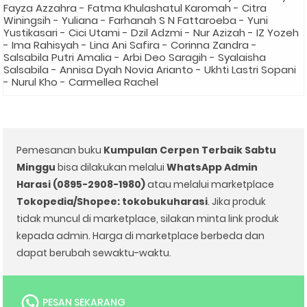
Fayza Azzahra - Fatma Khulashatul Karomah - Citra
Winingsih - Yuliana - Farhanah S N Fattaroeba - Yuni
Yustikasari - Cici Utami - Dzil Adzmi - Nur Azizah - IZ Yozeh
- Ima Rahisyah - Lina Ani Safira - Corinna Zandra -
Salsabila Putri Amalia - Arbi Deo Saragih - Syalaisha
Salsabila - Annisa Dyah Novia Arianto - Ukhti Lastri Sopani
- Nurul Kho - Carmellea Rachel
Pemesanan buku
Kumpulan Cerpen Terbaik Sabtu
Minggu
bisa dilakukan melalui
WhatsApp Admin
Harasi (0895-2908-1980)
atau melalui marketplace
Tokopedia/Shopee: tokobukuharasi
. Jika produk
tidak muncul di marketplace, silakan minta link produk
kepada admin. Harga di marketplace berbeda dan
dapat berubah sewaktu-waktu.
PESAN SEKARANG