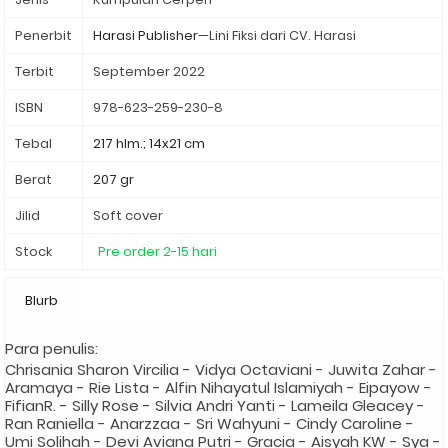
Penerbit
Harasi Publisher
—Lini Fiksi dari CV. Harasi
Terbit
September 2022
ISBN
978-623-259-230-8
Tebal
217 hlm.; 14x21 cm
Berat
207 gr
Jilid
Soft cover
Stock
Pre order 2-15 hari
Blurb
Para penulis:
Chrisania Sharon Vircilia - Vidya Octaviani - Juwita Zahar -
Aramaya - Rie Lista - Alfin Nihayatul Islamiyah - Eipayow -
FifianR. - Silly Rose - Silvia Andri Yanti - Lameila Gleacey -
Ran Raniella - Anarzzaa - Sri Wahyuni - Cindy Caroline -
Umi Solihah - Devi Aviana Putri - Gracia - Aisyah KW - Sya -