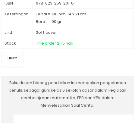
ISBN
978-623-259-201-8
Keterangan
Tebal = 100 hlm; 14 x 21 cm
Berat = 90 gr
Jilid
Soft cover
Stock
Pre order 2-15 hari
Blurb
Buku dalam bidang pendidikan ini merupakan pengalaman
penulis sebagai guru kelas 6 sekolah dasar dalam kegiatan
pembelajaran matematika, FPB dan KPK dalam
Menyelesaikan Soal Cerita.