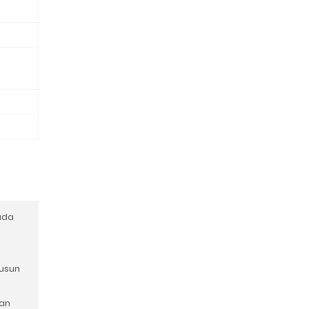
ada
susun
an