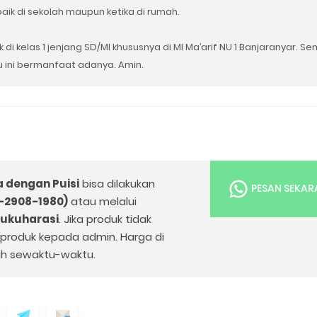
k di sekolah maupun ketika di rumah.
 di kelas 1 jenjang SD/MI khususnya di MI Ma’arif NU 1 Banjaranyar. 
u ini bermanfaat adanya. Amin.
 dengan Puisi
bisa dilakukan
PESAN SEKA
-2908-1980)
atau melalui
bukuharasi
. Jika produk tidak
k produk kepada admin. Harga di
h sewaktu-waktu.