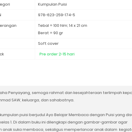
egori
Kumpulan Puisi
N
978-623-259-174-5
erangan
Tebal = 100 hlm; 14 x 21 cm
Berat = 90 gr
d
Soft cover
ck
Pre order 2-15 hari
gi Maha Penyayang, semoga rahmat dan kesejahteraan terlimpah kep
mad SAW, keluarga, dan sahabatnya.
 kumpulan puisi berjudul Ayo Belajar Membaca dengan Puisi yang di
elas 1. Di dalam buku ini dilengkapi dengan gambar-gambar agar
h anak suka membaca, sekaligus memperlancar anak dalam kegiat