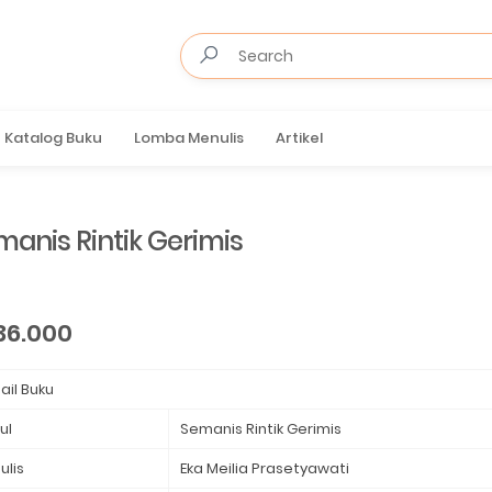
Katalog Buku
Lomba Menulis
Artikel
manis Rintik Gerimis
36.000
ail Buku
ul
Semanis Rintik Gerimis
ulis
Eka Meilia Prasetyawati ⁣