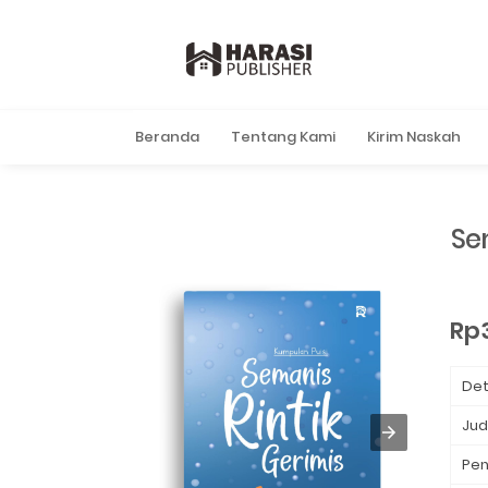
Beranda
Tentang Kami
Kirim Naskah
Se
Rp
Det
Jud
Pen