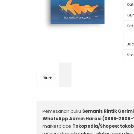
Kat
ISB
Ket
Jili
Sto
Blurb
Pemesanan buku
Semanis Rintik Gerimi
WhatsApp Admin Harasi (0895-2908-
marketplace
Tokopedia/Shopee: toko
muncul di marketplace, silakan minta lin