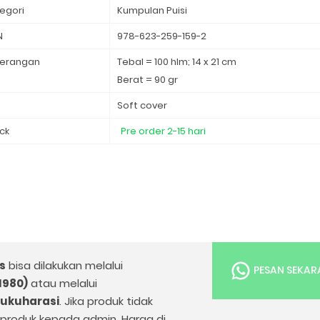
egori
Kumpulan Puisi
N
978-623-259-159-2
erangan
Tebal = 100 hlm; 14 x 21 cm
Berat = 90 gr
d
Soft cover
ck
Pre order 2-15 hari
s
bisa dilakukan melalui
PESAN SEKA
1980)
atau melalui
bukuharasi
. Jika produk tidak
k produk kepada admin. Harga di