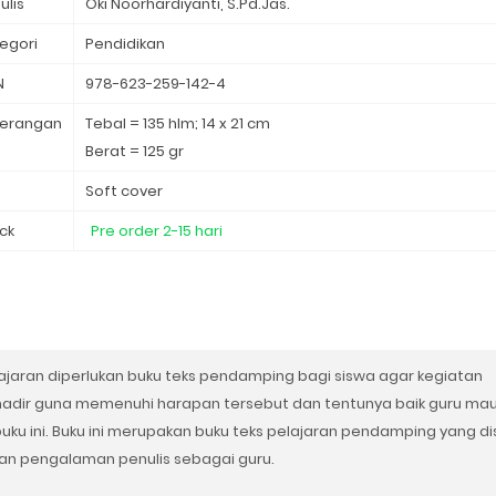
ulis
Oki Noorhardiyanti, S.Pd.Jas.
egori
Pendidikan⁣
N
978-623-259-142-4
erangan
Tebal = 135 hlm; 14 x 21 cm
Berat = 125 gr
d
Soft cover
ck
Pre order 2-15 hari
jaran diperlukan buku teks pendamping bagi siswa agar kegiatan
ni hadir guna memenuhi harapan tersebut dan tentunya baik guru ma
ku ini. Buku ini merupakan buku teks pelajaran pendamping yang d
an pengalaman penulis sebagai guru.⁣