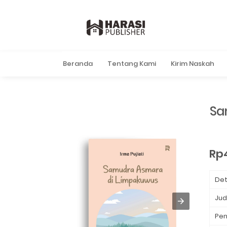
Beranda
Tentang Kami
Kirim Naskah
Sa
Rp
Det
Jud
Pen