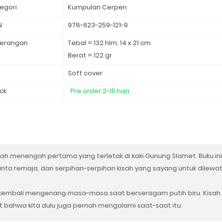
egori
Kumpulan
Cerpen ⁣
N
978-623-259-121-9
erangan
Tebal = 132 hlm; 14 x 21 cm
Berat = 122 gr
d
Soft cover
ck
Pre order 2-15 hari
h menengah pertama yang terletak di kaki Gunung Slamet. Buku ini
ta remaja, dan serpihan-serpihan kisah yang sayang untuk dilewatk
kembali mengenang masa-masa saat berseragam putih biru. Kisah
t bahwa kita dulu juga pernah mengalami saat-saat itu.⁣