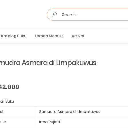
Katalog Buku
Lomba Menulis
Artikel
mudra Asmara di Limpakuwus⁣
42.000
ail Buku
ul
Samudra Asmara di Limpakuwus⁣
ulis
Irma Pujiati ⁣