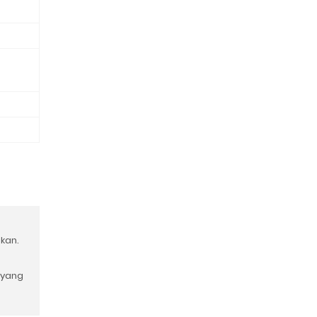
an.⁣
 yang