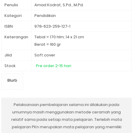
Penulis
Amad Kodrat, S.Pd., M.Pd.
Kategori
Pendidikan⁣
ISBN
978-623-259-127-1
Keterangan
Tebal = 170 hlm; 14 x 21 cm
Berat = 160 gr
Jilid
Soft cover
Stock
Pre order 2-15 hari
Blurb
Pelaksanaan pembelajaran selama ini dilakukan pada
umumnya masih menggunakan metode ceramah yang
relatif sama pada setiap mata pelajaran. Terlebih mata
pelajaran PKn merupakan mata pelajaran yang memiliki