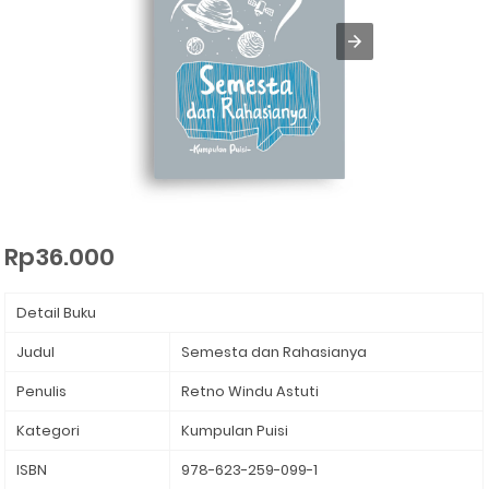
Rp36.000
Detail Buku
Judul
Semesta dan Rahasianya⁣
Penulis
Retno Windu Astuti⁣
Kategori
Kumpulan Puisi
ISBN
978-623-259-099-1