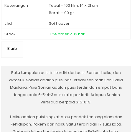
Keterangan
Tebal = 100 hlm; 14 x 21 cm
Berat = 90 gr
Jilid
Soft cover
Stock
Pre order 2-15 hari
Blurb
Buku kumpulan puisi ini terdiri dari puisi Sonian, haiku, dan
akrostik. Sonian adalah puisi hasil kreasi seniman Soni Farid
Maulana. Puisi Sonian adalah puisi terdiri dari empat baris
dengan pola 6-5-4-3 suku kata per larik. Adapun Sonian
versi dua berpola 6-5-6-3.
Haiku adalah puisi singkat atau pendek tentang alam dan
kehidupan. Pakem dari haiku yaitu terdiri dari 17 suku kata.
Terbagi dalam tiga baris dengan pola 5-7-5 suku kata.