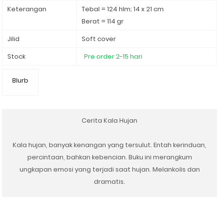
Keterangan
Tebal = 124 hlm; 14 x 21 cm
Berat = 114 gr
Jilid
Soft cover
Stock
Pre order 2-15 hari
Blurb
Cerita Kala Hujan⁣
Kala hujan, banyak kenangan yang tersulut. Entah kerinduan,
percintaan, bahkan kebencian. Buku ini merangkum
ungkapan emosi yang terjadi saat hujan. Melankolis dan
dramatis.⁣