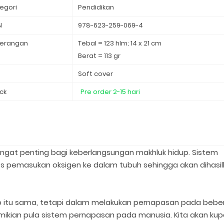
egori
Pendidikan ⁣
N
978-623-259-069-4
erangan
Tebal = 123 hlm; 14 x 21 cm
Berat = 113 gr
d
Soft cover
ck
Pre order 2-15 hari
gat penting bagi keberlangsungan makhluk hidup. Sistem
s pemasukan oksigen ke dalam tubuh sehingga akan dihasil
up itu sama, tetapi dalam melakukan pernapasan pada beb
emikian pula sistem pernapasan pada manusia. Kita akan ku