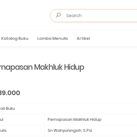
Katalog Buku
Lomba Menulis
Artikel
rnapasan Makhluk Hidup⁣
39.000
ail Buku
ul
Pernapasan Makhluk Hidup⁣
⁣
ulis
Sri Wahyuningsih, S.Pd.⁣
⁣