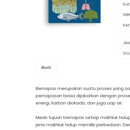
Kat
ISB
Ket
Jili
Sto
Blurb
Bernapas merupakan suatu proses yang san
pernapasan biasa dijabarkan dengan prose
energi, karbon dioksida, dan juga uap air.⁣
Meski tujuan bernapas setiap makhluk hid
jenis makhluk hidup memiliki perbedaan. D