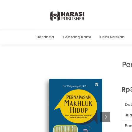
Beranda
Tentang Kami
Kirim Naskah
Pe
Rp
Det
Jud
Pen