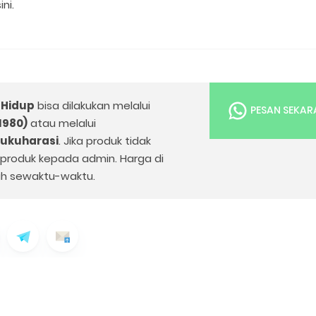
i.⁣
Hidup⁣
bisa dilakukan melalui
PESAN SEKA
1980)
atau melalui
bukuharasi
. Jika produk tidak
k produk kepada admin. Harga di
h sewaktu-waktu.