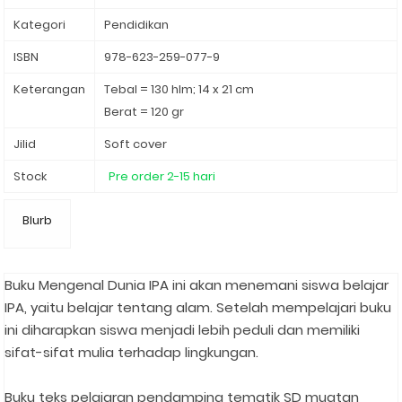
Kategori
Pendidikan
ISBN
978-623-259-077-9
Keterangan
Tebal = 130 hlm; 14 x 21 cm
Berat = 120 gr
Jilid
Soft cover
Stock
Pre order 2-15 hari
Blurb
Buku Mengenal Dunia IPA ini akan menemani siswa belajar
IPA, yaitu belajar tentang alam. Setelah mempelajari buku
ini diharapkan siswa menjadi lebih peduli dan memiliki
sifat-sifat mulia terhadap lingkungan.⁣
Buku teks pelajaran pendamping tematik SD muatan