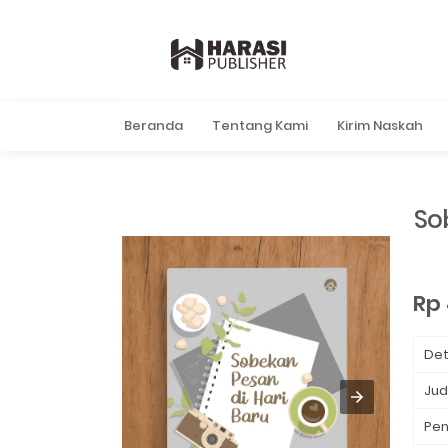
Beranda
Tentang Kami
Kirim Naskah
So
Rp
Det
Jud
Pen