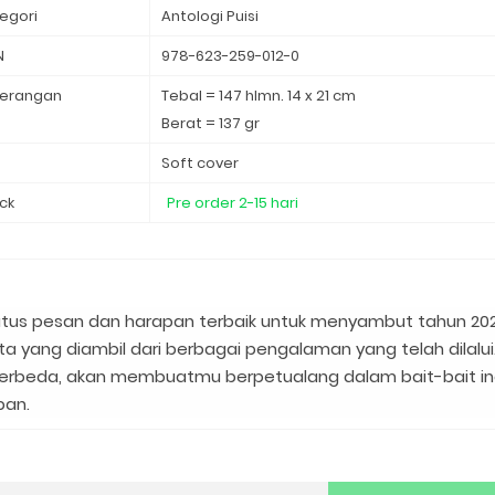
egori
Antologi Puisi
N
978-623-259-012-0
erangan
Tebal = 147 hlmn. 14 x 21 cm
Berat = 137 gr
d
Soft cover
ck
Pre order 2-15 hari
eratus pesan dan harapan terbaik untuk menyambut tahun 202
 yang diambil dari berbagai pengalaman yang telah dilalui.
berbeda, akan membuatmu berpetualang dalam bait-bait i
pan.