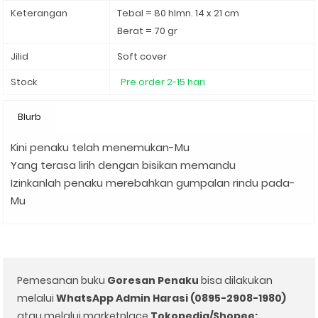
Keterangan
Tebal = 80 hlmn. 14 x 21 cm
Berat = 70 gr
Jilid
Soft cover
Stock
Pre order 2-15 hari
Blurb
Kini penaku telah menemukan-Mu
Yang terasa lirih dengan bisikan memandu
Izinkanlah penaku merebahkan gumpalan rindu pada-
Mu
Pemesanan buku
Goresan Penaku
bisa dilakukan
melalui
WhatsApp Admin Harasi (0895-2908-1980)
atau melalui marketplace
Tokopedia/Shopee: