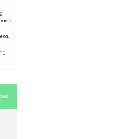
ng
usia.
eka.
ung
RANG