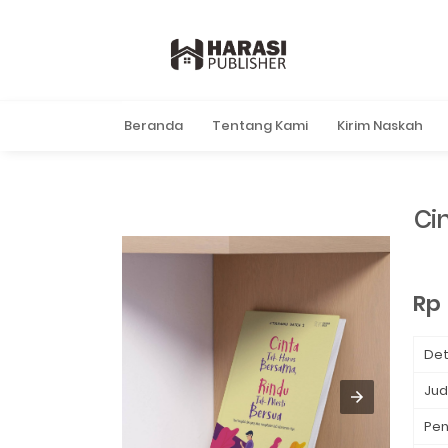
Beranda
Tentang Kami
Kirim Naskah
Ci
Rp 
Det
Jud
Pen