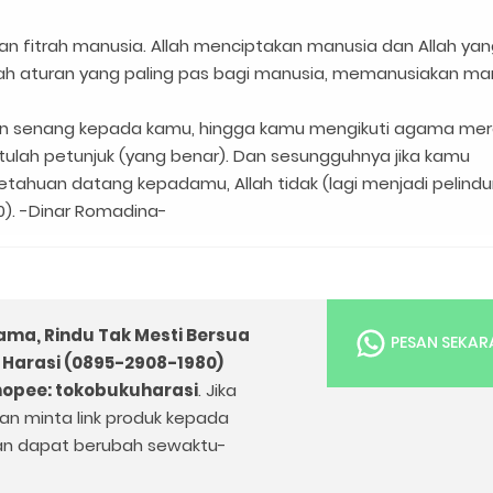
an fitrah manusia. Allah menciptakan manusia dan Allah ya
ah aturan yang paling pas bagi manusia, memanusiakan man
kan senang kepada kamu, hingga kamu mengikuti agama mer
itulah petunjuk (yang benar). Dan sesungguhnya jika kamu
ahuan datang kepadamu, Allah tidak (lagi menjadi pelind
0). -Dinar Romadina-
ama, Rindu Tak Mesti Bersua
PESAN SEKA
Harasi (0895-2908-1980)
opee: tokobukuharasi
. Jika
kan minta link produk kepada
an dapat berubah sewaktu-