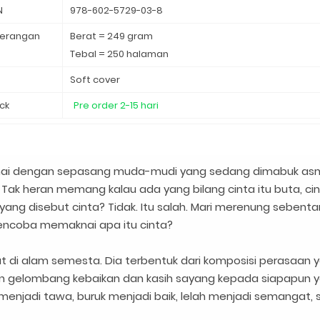
N
978-602-5729-03-8
erangan
Berat = 249 gram
Tebal = 250 halaman
d
Soft cover
ck
Pre order 2-15 hari
aknai dengan sepasang muda-mudi yang sedang dimabuk as
n? Tak heran memang kalau ada yang bilang cinta itu buta, cin
 yang disebut cinta? Tidak. Itu salah. Mari merenung sebenta
 mencoba memaknai apa itu cinta?
 di alam semesta. Dia terbentuk dari komposisi perasaan 
n gelombang kebaikan dan kasih sayang kepada siapapun 
njadi tawa, buruk menjadi baik, lelah menjadi semangat, 